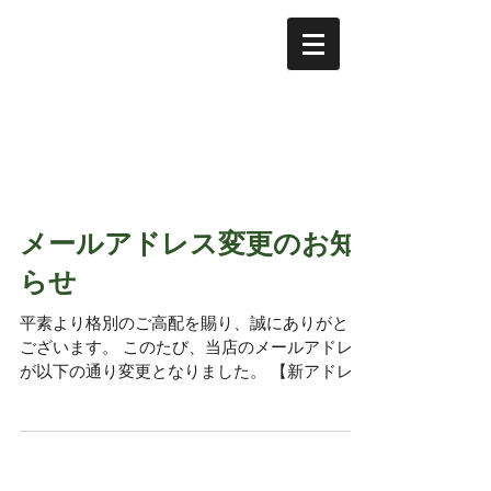
【店舗営業時間】
11:00〜14:30
【電話対応時間】
9:00〜16:00
定休日：月曜、火曜
※定休日が祝日の場合は翌翌日が振替休業日
メールアドレス変更のお知
らせ
平素より格別のご高配を賜り、誠にありがとう
ございます。 このたび、当店のメールアドレス
が以下の通り変更となりました。 【新アドレ
ス】 tsushima-takumi@titan.ocn.ne.jp 【旧アド
レス】 tushima-takumi@sea.tcctv.ne.jp お問い
合わせやご注文の際は、新しいメールアドレス
をご利用いただきますようお願いいたします。